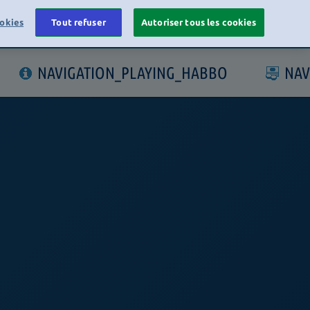
okies
Tout refuser
Autoriser tous les cookies
LOGIN
NAVIGATION_PLAYING_HABBO
NAV