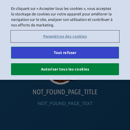
En cliquant sur « Accepter tous les cookies », vous acceptez
LOGIN
le stockage de cookies sur votre appareil pour améliorer la
navigation sur le site, analyser son utilisation et contribuer à
nos efforts de marketing.
HOME
NAVIGATION_COMMUNITY
NAVIGATION_SHOP
NAVIGATION_PLAYING_HABBO
NAVIGAT
Paramètres des cookies
Tout refuser
Autoriser tous les cookies
NOT_FOUND_PAGE_TITLE
NOT_FOUND_PAGE_TEXT