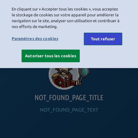
En cliquant sur « Accepter tous les cookies », vous acceptez
LOGIN
le stockage de cookies sur votre appareil pour améliorer la
navigation sur le site, analyser son utilisation et contribuer à
nos efforts de marketing.
HOME
NAVIGATION_COMMUNITY
NAVIGATION_SHOP
NAVIGATION_PLAYING_HABBO
NAVIGAT
Paramètres des cookies
Tout refuser
Autoriser tous les cookies
NOT_FOUND_PAGE_TITLE
NOT_FOUND_PAGE_TEXT