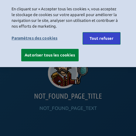
En cliquant sur « Accepter tous les cookies », vous acceptez
LOGIN
le stockage de cookies sur votre appareil pour améliorer la
navigation sur le site, analyser son utilisation et contribuer à
nos efforts de marketing.
HOME
NAVIGATION_COMMUNITY
NAVIGATION_SHOP
NAVIGATION_PLAYING_HABBO
NAVIGAT
Paramètres des cookies
Tout refuser
Autoriser tous les cookies
NOT_FOUND_PAGE_TITLE
NOT_FOUND_PAGE_TEXT