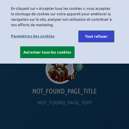
En cliquant sur « Accepter tous les cookies », vous acceptez
LOGIN
le stockage de cookies sur votre appareil pour améliorer la
navigation sur le site, analyser son utilisation et contribuer à
nos efforts de marketing.
HOME
NAVIGATION_COMMUNITY
NAVIGATION_SHOP
NAVIGATION_PLAYING_HABBO
NAVIGAT
Paramètres des cookies
Tout refuser
Autoriser tous les cookies
NOT_FOUND_PAGE_TITLE
NOT_FOUND_PAGE_TEXT