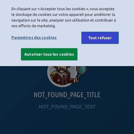
En cliquant sur « Accepter tous les cookies », vous acceptez
LOGIN
le stockage de cookies sur votre appareil pour améliorer la
navigation sur le site, analyser son utilisation et contribuer à
nos efforts de marketing.
HOME
NAVIGATION_COMMUNITY
NAVIGATION_SHOP
NAVIGATION_PLAYING_HABBO
NAVIGAT
Paramètres des cookies
Tout refuser
Autoriser tous les cookies
NOT_FOUND_PAGE_TITLE
NOT_FOUND_PAGE_TEXT