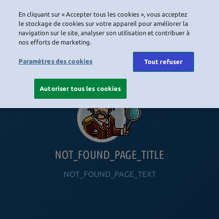
En cliquant sur « Accepter tous les cookies », vous acceptez
LOGIN
le stockage de cookies sur votre appareil pour améliorer la
navigation sur le site, analyser son utilisation et contribuer à
nos efforts de marketing.
HOME
NAVIGATION_COMMUNITY
NAVIGATION_SHOP
NAVIGATION_PLAYING_HABBO
NAVIGAT
Paramètres des cookies
Tout refuser
Autoriser tous les cookies
NOT_FOUND_PAGE_TITLE
NOT_FOUND_PAGE_TEXT