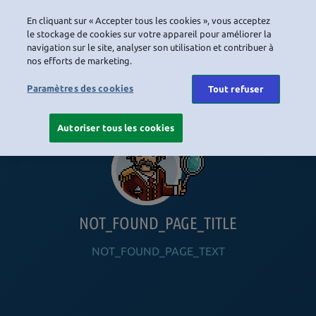
En cliquant sur « Accepter tous les cookies », vous acceptez
LOGIN
le stockage de cookies sur votre appareil pour améliorer la
navigation sur le site, analyser son utilisation et contribuer à
nos efforts de marketing.
HOME
NAVIGATION_COMMUNITY
NAVIGATION_SHOP
NAVIGATION_PLAYING_HABBO
NAVIGAT
Paramètres des cookies
Tout refuser
Autoriser tous les cookies
NOT_FOUND_PAGE_TITLE
NOT_FOUND_PAGE_TEXT