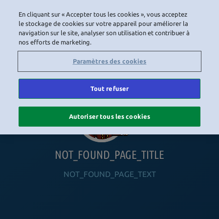
En cliquant sur « Accepter tous les cookies », vous acceptez
LOGIN
le stockage de cookies sur votre appareil pour améliorer la
navigation sur le site, analyser son utilisation et contribuer à
nos efforts de marketing.
HOME
NAVIGATION_COMMUNITY
NAVIGATION_SHOP
NAVIGATION_PLAYING_HABBO
NAVIGAT
Paramètres des cookies
Tout refuser
Autoriser tous les cookies
NOT_FOUND_PAGE_TITLE
NOT_FOUND_PAGE_TEXT