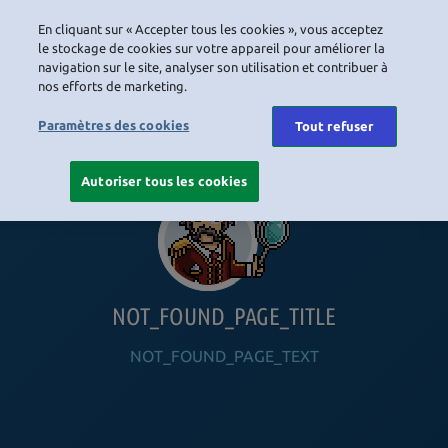
En cliquant sur « Accepter tous les cookies », vous acceptez
LOGIN
le stockage de cookies sur votre appareil pour améliorer la
navigation sur le site, analyser son utilisation et contribuer à
nos efforts de marketing.
HOME
NAVIGATION_COMMUNITY
NAVIGATION_SHOP
NAVIGATION_PLAYING_HABBO
NAVIGAT
Paramètres des cookies
Tout refuser
Autoriser tous les cookies
NOT_FOUND_PAGE_TITLE
NOT_FOUND_PAGE_TEXT