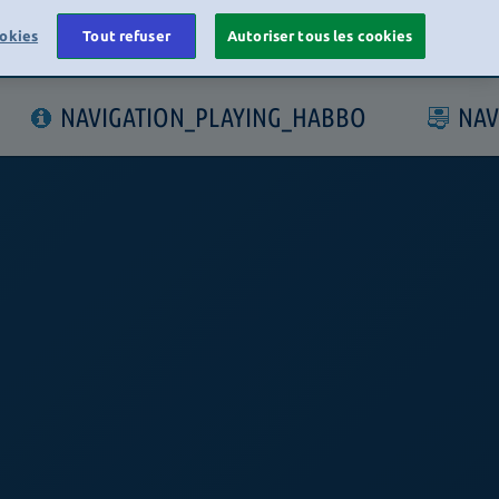
okies
Tout refuser
Autoriser tous les cookies
LOGIN
NAVIGATION_PLAYING_HABBO
NAV